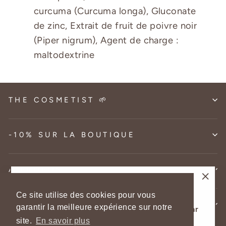
curcuma (Curcuma longa), Gluconate
de zinc, Extrait de fruit de poivre noir
(Piper nigrum), Agent de charge :
maltodextrine
THE COSMETIST 🌱
-10% SUR LA BOUTIQUE
A PROPOS
-10% sur votre 1ère commande
"Fer
Ce site utilise des cookies pour vous
AIDE
(Esc
garantir la meilleure expérience sur notre
Recevez votre code promo directement par
site.
En savoir plus
email 💌